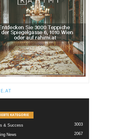
E.AT
IEBTE KATEGORIE
3003
s & Success
2067
ing News