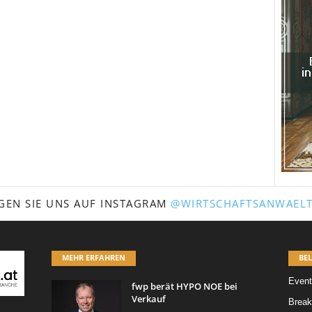
GEN SIE UNS AUF INSTAGRAM
@WIRTSCHAFTSANWAELT
MEHR ERFAHREN
BEL
Event
fwp berät HYPO NOE bei
Verkauf
Break