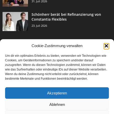
31. Juli 2026
Schönherr berät bei Refinanzierung von
Constantia Flexibles
23. Juli 2026
Cookie-Zustimmung verwalten
BELIEBTE KATEGORIE
Um dir ein optimales Erlebnis zu bieten, verwenden wir Technologien wie
3002
Events & Success
Cookies, um Geräteinformationen zu speichern und/oder darauf
2067
zuzugreifen. Wenn du diesen Technologien zustimmst, können wir Daten
Breaking News
wie das Surfverhalten oder eindeutige IDs auf dieser Website verarbeiten.
1976
Aktuelles
Wenn du deine Zustimmung nicht erteilst oder zurückziehst, können
bestimmte Merkmale und Funktionen beeinträchtigt werden.
846
Featured Article
567
Karriere
Akzeptieren
302
Legal Articles
229
Leitartikel
Ablehnen