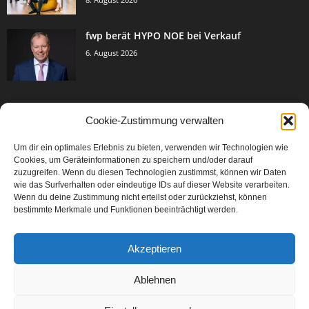
fwp berät HYPO NOE bei Verkauf
6. August 2026
Cookie-Zustimmung verwalten
BELIEBTE KATEGORIE
Um dir ein optimales Erlebnis zu bieten, verwenden wir Technologien wie
3005
Events & Success
Cookies, um Geräteinformationen zu speichern und/oder darauf
2067
zuzugreifen. Wenn du diesen Technologien zustimmst, können wir Daten
Breaking News
wie das Surfverhalten oder eindeutige IDs auf dieser Website verarbeiten.
1979
Aktuelles
Wenn du deine Zustimmung nicht erteilst oder zurückziehst, können
bestimmte Merkmale und Funktionen beeinträchtigt werden.
846
Featured Article
567
Karriere
Akzeptieren
302
Legal Articles
229
Leitartikel
Ablehnen