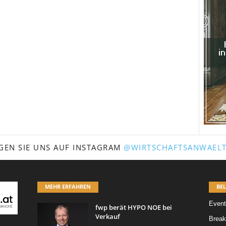
GEN SIE UNS AUF INSTAGRAM
@WIRTSCHAFTSANWAELT
MEHR ERFAHREN
BEL
Event
fwp berät HYPO NOE bei
Verkauf
Break