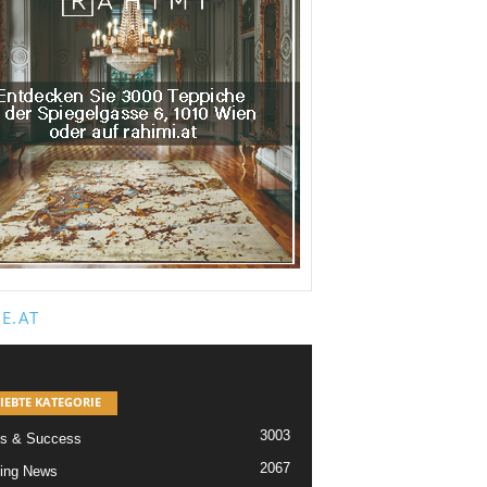
E.AT
IEBTE KATEGORIE
3003
s & Success
2067
ing News