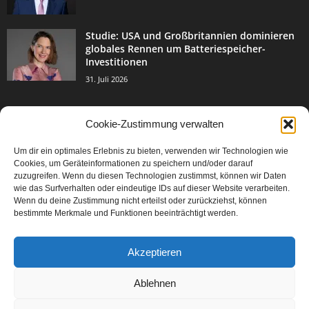
Studie: USA und Großbritannien dominieren
globales Rennen um Batteriespeicher-
Investitionen
31. Juli 2026
Cookie-Zustimmung verwalten
BELIEBTE KATEGORIE
Um dir ein optimales Erlebnis zu bieten, verwenden wir Technologien wie
3004
Events & Success
Cookies, um Geräteinformationen zu speichern und/oder darauf
2067
zuzugreifen. Wenn du diesen Technologien zustimmst, können wir Daten
Breaking News
wie das Surfverhalten oder eindeutige IDs auf dieser Website verarbeiten.
1978
Aktuelles
Wenn du deine Zustimmung nicht erteilst oder zurückziehst, können
bestimmte Merkmale und Funktionen beeinträchtigt werden.
846
Featured Article
567
Karriere
Akzeptieren
302
Legal Articles
229
Leitartikel
Ablehnen