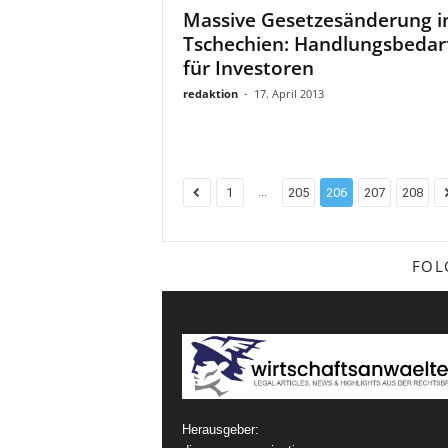
Massive Gesetzesänderung i
Tschechien: Handlungsbedar
für Investoren
redaktion
-
17. April 2013
...
1
205
206
207
208
FOL
Herausgeber: