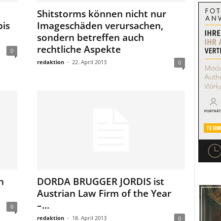
Shitstorms können nicht nur
bis
Imageschäden verursachen,
sondern betreffen auch
rechtliche Aspekte
0
redaktion
-
22. April 2013
0
n
DORDA BRUGGER JORDIS ist
Austrian Law Firm of the Year
–...
0
redaktion
-
18. April 2013
0