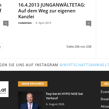
n
16.4.2013 JUNGANWÄLTETAG:
f
Auf dem Weg zur eigenen
Kanzlei
redaktion
-
9. April 2013
0
0
Seite 206 von 208
GEN SIE UNS AUF INSTAGRAM
@WIRTSCHAFTSANWAELT
MEHR ERFAHREN
BEL
Event
fwp berät HYPO NOE bei
Verkauf
Break
6. August 2026
Aktue