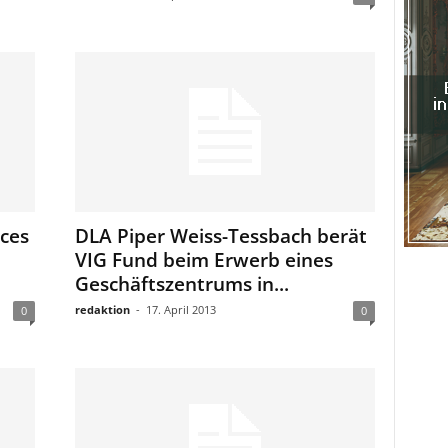
ces
DLA Piper Weiss-Tessbach berät
VIG Fund beim Erwerb eines
Geschäftszentrums in...
redaktion
-
17. April 2013
0
0