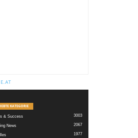
E.AT
IEBTE KATEGORIE
3003
s & Success
2067
ing News
1977
lles