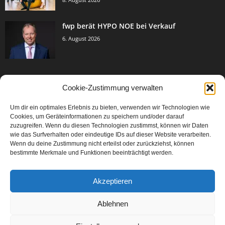
fwp berät HYPO NOE bei Verkauf
6. August 2026
Cookie-Zustimmung verwalten
BELIEBTE KATEGORIE
Um dir ein optimales Erlebnis zu bieten, verwenden wir Technologien wie
3005
Events & Success
Cookies, um Geräteinformationen zu speichern und/oder darauf
2067
zuzugreifen. Wenn du diesen Technologien zustimmst, können wir Daten
Breaking News
wie das Surfverhalten oder eindeutige IDs auf dieser Website verarbeiten.
1979
Aktuelles
Wenn du deine Zustimmung nicht erteilst oder zurückziehst, können
bestimmte Merkmale und Funktionen beeinträchtigt werden.
846
Featured Article
567
Karriere
Akzeptieren
302
Legal Articles
229
Leitartikel
Ablehnen