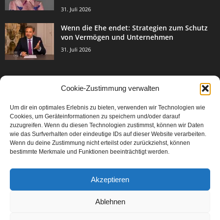
31. Juli 2026
Wenn die Ehe endet: Strategien zum Schutz
von Vermögen und Unternehmen
31. Juli 2026
Cookie-Zustimmung verwalten
BELIEBTE KATEGORIE
Um dir ein optimales Erlebnis zu bieten, verwenden wir Technologien wie
3003
Events & Success
Cookies, um Geräteinformationen zu speichern und/oder darauf
2067
zuzugreifen. Wenn du diesen Technologien zustimmst, können wir Daten
Breaking News
wie das Surfverhalten oder eindeutige IDs auf dieser Website verarbeiten.
1977
Aktuelles
Wenn du deine Zustimmung nicht erteilst oder zurückziehst, können
bestimmte Merkmale und Funktionen beeinträchtigt werden.
846
Featured Article
567
Karriere
Akzeptieren
302
Legal Articles
229
Leitartikel
Ablehnen