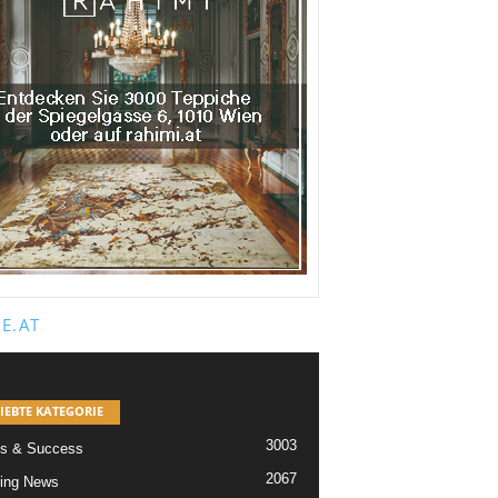
E.AT
IEBTE KATEGORIE
3003
s & Success
2067
ing News