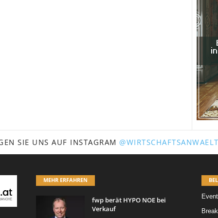
GEN SIE UNS AUF INSTAGRAM
@WIRTSCHAFTSANWAELT
MEHR ERFAHREN
BEL
Event
fwp berät HYPO NOE bei
Verkauf
Break