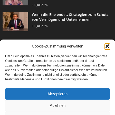
31. Juli 2026
Wenn die Ehe endet: Strategien zum Schutz
von Vermögen und Unternehmen
31. Juli 2026
Cookie-Zustimmung verwalten
BELIEBTE KATEGORIE
Um dir ein optimales Erlebnis zu bieten, verwenden wir Technologien wie
3003
Events & Success
Cookies, um Geräteinformationen zu speichern und/oder darauf
2067
zuzugreifen. Wenn du diesen Technologien zustimmst, können wir Daten
Breaking News
wie das Surfverhalten oder eindeutige IDs auf dieser Website verarbeiten.
1977
Aktuelles
Wenn du deine Zustimmung nicht erteilst oder zurückziehst, können
bestimmte Merkmale und Funktionen beeinträchtigt werden.
846
Featured Article
567
Karriere
Akzeptieren
302
Legal Articles
229
Leitartikel
Ablehnen