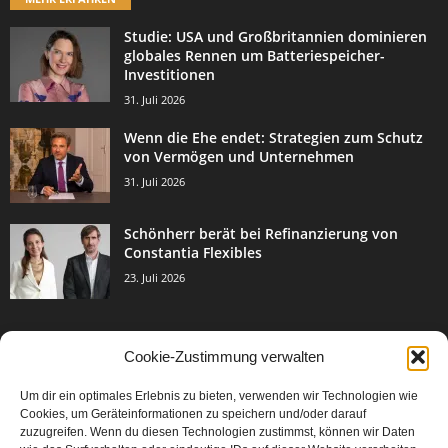
Studie: USA und Großbritannien dominieren
globales Rennen um Batteriespeicher-
Investitionen
31. Juli 2026
Wenn die Ehe endet: Strategien zum Schutz
von Vermögen und Unternehmen
31. Juli 2026
Schönherr berät bei Refinanzierung von
Constantia Flexibles
23. Juli 2026
Cookie-Zustimmung verwalten
BELIEBTE KATEGORIE
Um dir ein optimales Erlebnis zu bieten, verwenden wir Technologien wie
3002
Events & Success
Cookies, um Geräteinformationen zu speichern und/oder darauf
2067
zuzugreifen. Wenn du diesen Technologien zustimmst, können wir Daten
Breaking News