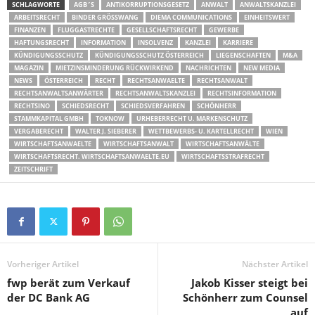
SCHLAGWORTE
AGB´S
ANTIKORRUPTIONSGESETZ
ANWALT
ANWALTSKANZLEI
ARBEITSRECHT
BINDER GRÖSSWANG
DIEMA COMMUNICATIONS
EINHEITSWERT
FINANZEN
FLUGGASTRECHTE
GESELLSCHAFTSRECHT
GEWERBE
HAFTUNGSRECHT
INFORMATION
INSOLVENZ
KANZLEI
KARRIERE
KÜNDIGUNGSSCHUTZ
KÜNDIGUNGSSCHUTZ ÖSTERREICH
LIEGENSCHAFTEN
M&A
MAGAZIN
MIETZINSMINDERUNG RÜCKWIRKEND
NACHRICHTEN
NEW MEDIA
NEWS
ÖSTERREICH
RECHT
RECHTSANWAELTE
RECHTSANWALT
RECHTSANWALTSANWÄRTER
RECHTSANWALTSKANZLEI
RECHTSINFORMATION
RECHTSINO
SCHIEDSRECHT
SCHIEDSVERFAHREN
SCHÖNHERR
STAMMKAPITAL GMBH
TOKNOW
URHEBERRECHT U. MARKENSCHUTZ
VERGABERECHT
WALTER J. SIEBERER
WETTBEWERBS- U. KARTELLRECHT
WIEN
WIRTSCHAFTSANWAELTE
WIRTSCHAFTSANWALT
WIRTSCHAFTSANWÄLTE
WIRTSCHAFTSRECHT. WIRTSCHAFTSANWAELTE.EU
WIRTSCHAFTSSTRAFRECHT
ZEITSCHRIFT
Vorheriger Artikel
Nächster Artikel
fwp berät zum Verkauf
Jakob Kisser steigt bei
der DC Bank AG
Schönherr zum Counsel
auf