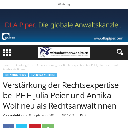
Werbung
Start
Breaking News
Verstärkung der Rechtsexpertise bei PHH Julia Peier und
Annika Wolf neu...
BREAKING NEWS
EVENTS & SUCCESS
Verstärkung der Rechtsexpertise
bei PHH Julia Peier und Annika
Wolf neu als Rechtsanwältinnen
Von
redaktion
-
8. September 2015
1283
0