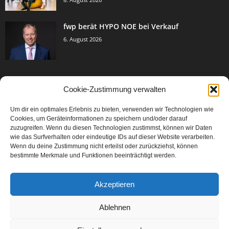
fwp berät HYPO NOE bei Verkauf
6. August 2026
Cookie-Zustimmung verwalten
BELIEBTE KATEGORIE
Um dir ein optimales Erlebnis zu bieten, verwenden wir Technologien wie
3005
Events & Success
Cookies, um Geräteinformationen zu speichern und/oder darauf
2067
zuzugreifen. Wenn du diesen Technologien zustimmst, können wir Daten
Breaking News
wie das Surfverhalten oder eindeutige IDs auf dieser Website verarbeiten.
1979
Aktuelles
Wenn du deine Zustimmung nicht erteilst oder zurückziehst, können
bestimmte Merkmale und Funktionen beeinträchtigt werden.
846
Featured Article
567
Karriere
Akzeptieren
302
Legal Articles
229
Leitartikel
Ablehnen