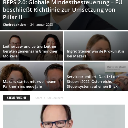
BEPS 2.0: Globale Mindestbesteuerung – EU
beschließt Richtlinie zur Umsetzung von
Pillar II
Chefredaktion
-
24. Januar 2023
LeitnerLaw und LeitnerLeitner
beraten gemeinsam Gmundner
Ingrid Steiner wurde Prokuristin
Molkerei
bei Mazars
Serviceorientiert: Das 1×1 der
Mazars startet mit zwei neuen
Steuern 2022. Österreichs
Partnern ins neue Jahr
Steuersystem auf einen Blick.
STEUERRECHT
Start
Steuerrecht