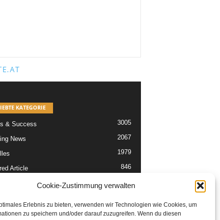
E.AT
IEBTE KATEGORIE
3005
s & Success
2067
ing News
1979
lles
846
ed Article
567
re
Cookie-Zustimmung verwalten
302
Articles
ptimales Erlebnis zu bieten, verwenden wir Technologien wie Cookies, um
229
tikel
mationen zu speichern und/oder darauf zuzugreifen. Wenn du diesen