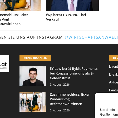
enschluss: Ecker
fwp berät HYPO NOE bei
s Vogl
Verkauf
anwält:innen
GEN SIE UNS AUF INSTAGRAM
@WIRTSCHAFTSANWAELT
MEHR ERFAHREN
BEL
Event
EY Law berät Bybit Payments
bei Konzessionierung als E-
Break
Geld-Institut
Aktue
9. August 2026
Featur
Zusammenschluss: Ecker
Karrie
Pindeus Vogl
Rechtsanwält:innen
Legal 
Um dir ein o
8. August 2026
Leitar
Geräteinfor