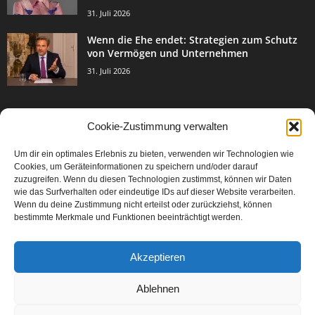
31. Juli 2026
Wenn die Ehe endet: Strategien zum Schutz
von Vermögen und Unternehmen
31. Juli 2026
Cookie-Zustimmung verwalten
BELIEBTE KATEGORIE
Um dir ein optimales Erlebnis zu bieten, verwenden wir Technologien wie
3003
Events & Success
Cookies, um Geräteinformationen zu speichern und/oder darauf
2067
zuzugreifen. Wenn du diesen Technologien zustimmst, können wir Daten
Breaking News
wie das Surfverhalten oder eindeutige IDs auf dieser Website verarbeiten.
1977
Aktuelles
Wenn du deine Zustimmung nicht erteilst oder zurückziehst, können
bestimmte Merkmale und Funktionen beeinträchtigt werden.
846
Featured Article
567
Karriere
Akzeptieren
302
Legal Articles
229
Leitartikel
Ablehnen