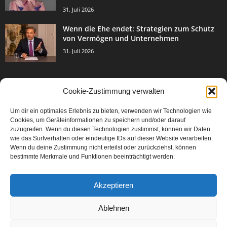
31. Juli 2026
Wenn die Ehe endet: Strategien zum Schutz
von Vermögen und Unternehmen
31. Juli 2026
Cookie-Zustimmung verwalten
BELIEBTE KATEGORIE
Um dir ein optimales Erlebnis zu bieten, verwenden wir Technologien wie
3003
Events & Success
Cookies, um Geräteinformationen zu speichern und/oder darauf
2067
zuzugreifen. Wenn du diesen Technologien zustimmst, können wir Daten
Breaking News
wie das Surfverhalten oder eindeutige IDs auf dieser Website verarbeiten.
1977
Aktuelles
Wenn du deine Zustimmung nicht erteilst oder zurückziehst, können
bestimmte Merkmale und Funktionen beeinträchtigt werden.
846
Featured Article
567
Karriere
Akzeptieren
302
Legal Articles
229
Leitartikel
Ablehnen