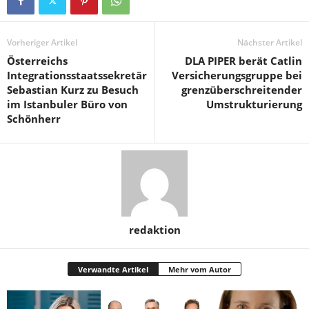
Vorheriger Artikel
Nächster Artikel
Österreichs
DLA PIPER berät Catlin
Integrationsstaatssekretär
Versicherungsgruppe bei
Sebastian Kurz zu Besuch
grenzüberschreitender
im Istanbuler Büro von
Umstrukturierung
Schönherr
redaktion
Verwandte Artikel
Mehr vom Autor