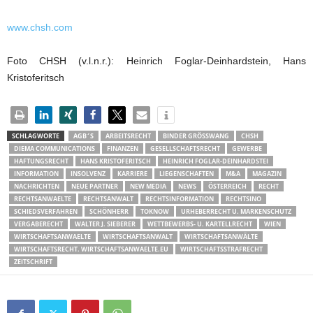
www.chsh.com
Foto CHSH (v.l.n.r.): Heinrich Foglar-Deinhardstein, Hans
Kristoferitsch
SCHLAGWORTE
AGB´S
ARBEITSRECHT
BINDER GRÖSSWANG
CHSH
DIEMA COMMUNICATIONS
FINANZEN
GESELLSCHAFTSRECHT
GEWERBE
HAFTUNGSRECHT
HANS KRISTOFERITSCH
HEINRICH FOGLAR-DEINHARDSTEI
INFORMATION
INSOLVENZ
KARRIERE
LIEGENSCHAFTEN
M&A
MAGAZIN
NACHRICHTEN
NEUE PARTNER
NEW MEDIA
NEWS
ÖSTERREICH
RECHT
RECHTSANWAELTE
RECHTSANWALT
RECHTSINFORMATION
RECHTSINO
SCHIEDSVERFAHREN
SCHÖNHERR
TOKNOW
URHEBERRECHT U. MARKENSCHUTZ
VERGABERECHT
WALTER J. SIEBERER
WETTBEWERBS- U. KARTELLRECHT
WIEN
WIRTSCHAFTSANWAELTE
WIRTSCHAFTSANWALT
WIRTSCHAFTSANWÄLTE
WIRTSCHAFTSRECHT. WIRTSCHAFTSANWAELTE.EU
WIRTSCHAFTSSTRAFRECHT
ZEITSCHRIFT