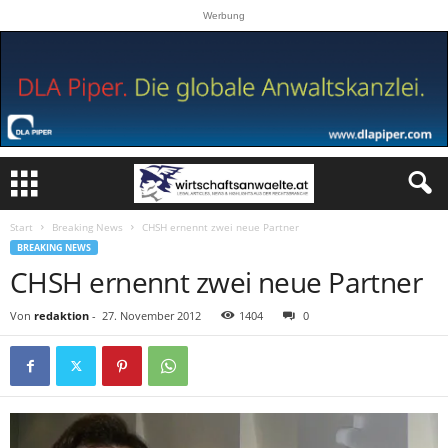
Werbung
Start
Breaking News
CHSH ernennt zwei neue Partner
BREAKING NEWS
CHSH ernennt zwei neue Partner
Von
redaktion
-
27. November 2012
1404
0