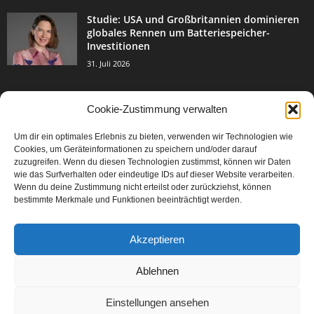
Studie: USA und Großbritannien dominieren
globales Rennen um Batteriespeicher-
Investitionen
31. Juli 2026
Cookie-Zustimmung verwalten
BELIEBTE KATEGORIE
Um dir ein optimales Erlebnis zu bieten, verwenden wir Technologien wie
3004
Events & Success
Cookies, um Geräteinformationen zu speichern und/oder darauf
2067
zuzugreifen. Wenn du diesen Technologien zustimmst, können wir Daten
Breaking News
wie das Surfverhalten oder eindeutige IDs auf dieser Website verarbeiten.
1978
Aktuelles
Wenn du deine Zustimmung nicht erteilst oder zurückziehst, können
bestimmte Merkmale und Funktionen beeinträchtigt werden.
846
Featured Article
567
Karriere
Akzeptieren
302
Legal Articles
229
Leitartikel
Ablehnen
Einstellungen ansehen