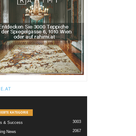
E.AT
IEBTE KATEGORIE
3003
s & Success
2067
ing News