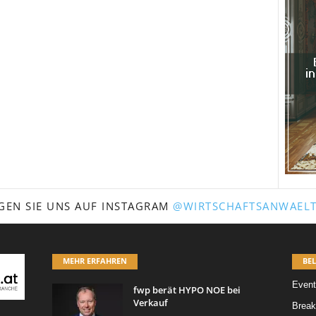
GEN SIE UNS AUF INSTAGRAM
@WIRTSCHAFTSANWAELT
MEHR ERFAHREN
BEL
Event
fwp berät HYPO NOE bei
Verkauf
Break