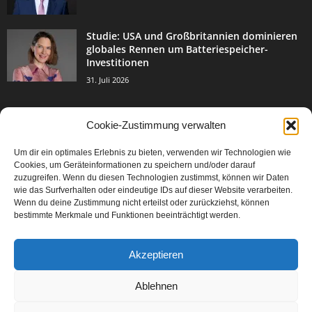
Studie: USA und Großbritannien dominieren
globales Rennen um Batteriespeicher-
Investitionen
31. Juli 2026
Cookie-Zustimmung verwalten
BELIEBTE KATEGORIE
Um dir ein optimales Erlebnis zu bieten, verwenden wir Technologien wie
3004
Events & Success
Cookies, um Geräteinformationen zu speichern und/oder darauf
2067
zuzugreifen. Wenn du diesen Technologien zustimmst, können wir Daten
Breaking News
wie das Surfverhalten oder eindeutige IDs auf dieser Website verarbeiten.
1978
Aktuelles
Wenn du deine Zustimmung nicht erteilst oder zurückziehst, können
bestimmte Merkmale und Funktionen beeinträchtigt werden.
846
Featured Article
567
Karriere
Akzeptieren
302
Legal Articles
229
Leitartikel
Ablehnen