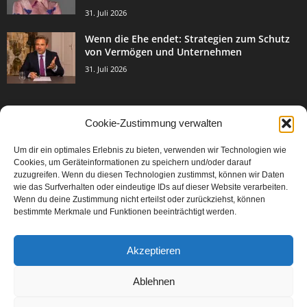
31. Juli 2026
Wenn die Ehe endet: Strategien zum Schutz
von Vermögen und Unternehmen
31. Juli 2026
Cookie-Zustimmung verwalten
BELIEBTE KATEGORIE
Um dir ein optimales Erlebnis zu bieten, verwenden wir Technologien wie
3003
Events & Success
Cookies, um Geräteinformationen zu speichern und/oder darauf
2067
zuzugreifen. Wenn du diesen Technologien zustimmst, können wir Daten
Breaking News
wie das Surfverhalten oder eindeutige IDs auf dieser Website verarbeiten.
1977
Aktuelles
Wenn du deine Zustimmung nicht erteilst oder zurückziehst, können
bestimmte Merkmale und Funktionen beeinträchtigt werden.
846
Featured Article
567
Karriere
Akzeptieren
302
Legal Articles
229
Leitartikel
Ablehnen