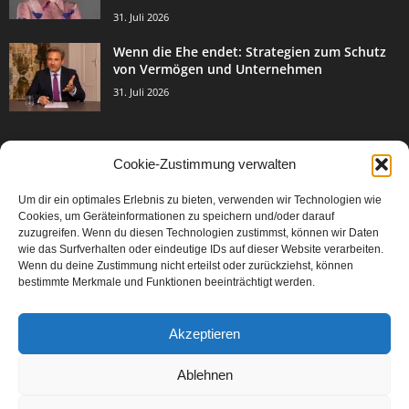
31. Juli 2026
Wenn die Ehe endet: Strategien zum Schutz
von Vermögen und Unternehmen
31. Juli 2026
Cookie-Zustimmung verwalten
BELIEBTE KATEGORIE
Um dir ein optimales Erlebnis zu bieten, verwenden wir Technologien wie
3003
Events & Success
Cookies, um Geräteinformationen zu speichern und/oder darauf
2067
zuzugreifen. Wenn du diesen Technologien zustimmst, können wir Daten
Breaking News
wie das Surfverhalten oder eindeutige IDs auf dieser Website verarbeiten.
1977
Aktuelles
Wenn du deine Zustimmung nicht erteilst oder zurückziehst, können
bestimmte Merkmale und Funktionen beeinträchtigt werden.
846
Featured Article
567
Karriere
Akzeptieren
302
Legal Articles
229
Leitartikel
Ablehnen