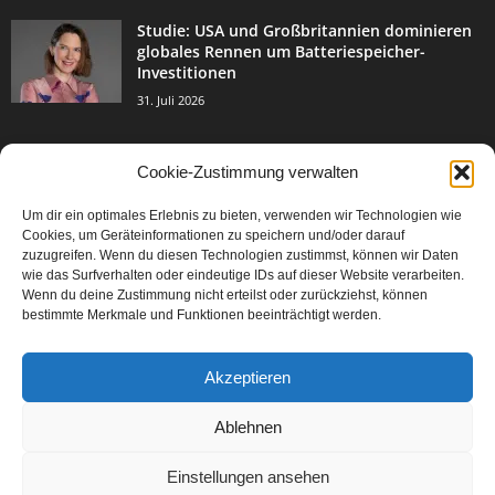
Studie: USA und Großbritannien dominieren
globales Rennen um Batteriespeicher-
Investitionen
31. Juli 2026
Cookie-Zustimmung verwalten
BELIEBTE KATEGORIE
Um dir ein optimales Erlebnis zu bieten, verwenden wir Technologien wie
3004
Events & Success
Cookies, um Geräteinformationen zu speichern und/oder darauf
2067
zuzugreifen. Wenn du diesen Technologien zustimmst, können wir Daten
Breaking News
wie das Surfverhalten oder eindeutige IDs auf dieser Website verarbeiten.
1978
Aktuelles
Wenn du deine Zustimmung nicht erteilst oder zurückziehst, können
bestimmte Merkmale und Funktionen beeinträchtigt werden.
846
Featured Article
567
Karriere
Akzeptieren
302
Legal Articles
229
Leitartikel
Ablehnen
Einstellungen ansehen