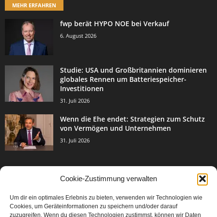
MEHR ERFAHREN
fwp berät HYPO NOE bei Verkauf
6. August 2026
Studie: USA und Großbritannien dominieren
globales Rennen um Batteriespeicher-
Investitionen
31. Juli 2026
Wenn die Ehe endet: Strategien zum Schutz
von Vermögen und Unternehmen
31. Juli 2026
Cookie-Zustimmung verwalten
BELIEBTE KATEGORIE
Um dir ein optimales Erlebnis zu bieten, verwenden wir Technologien wie
3003
Events & Success
Cookies, um Geräteinformationen zu speichern und/oder darauf
2067
zuzugreifen. Wenn du diesen Technologien zustimmst, können wir Daten
Breaking News