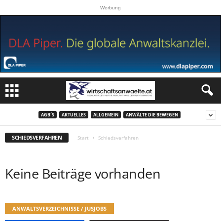
Werbung
AGB´S
AKTUELLES
ALLGEMEIN
ANWÄLTE DIE BEWEGEN
SCHIEDSVERFAHREN
Start
Schiedsverfahren
Keine Beiträge vorhanden
ANWALTSVERZEICHNISSE / JUSJOBS