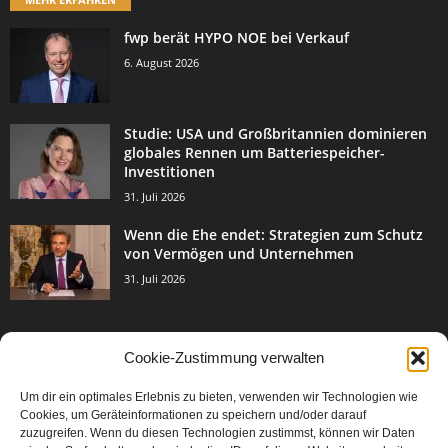
fwp berät HYPO NOE bei Verkauf
6. August 2026
Studie: USA und Großbritannien dominieren
globales Rennen um Batteriespeicher-
Investitionen
31. Juli 2026
Wenn die Ehe endet: Strategien zum Schutz
von Vermögen und Unternehmen
31. Juli 2026
Cookie-Zustimmung verwalten
BELIEBTE KATEGORIE
Um dir ein optimales Erlebnis zu bieten, verwenden wir Technologien wie
3003
Events & Success
Cookies, um Geräteinformationen zu speichern und/oder darauf
2067
zuzugreifen. Wenn du diesen Technologien zustimmst, können wir Daten
Breaking News