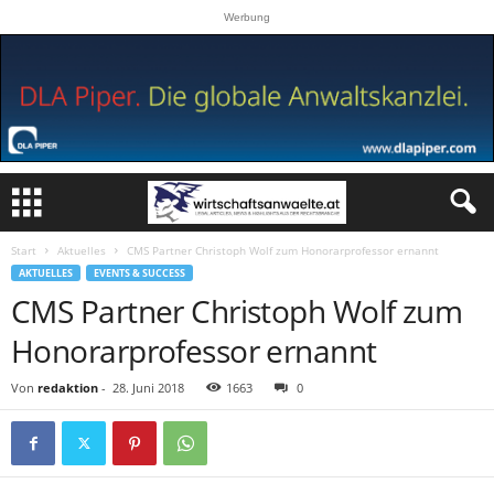
Werbung
Start
Aktuelles
CMS Partner Christoph Wolf zum Honorarprofessor ernannt
AKTUELLES
EVENTS & SUCCESS
CMS Partner Christoph Wolf zum
Honorarprofessor ernannt
Von
redaktion
-
28. Juni 2018
1663
0