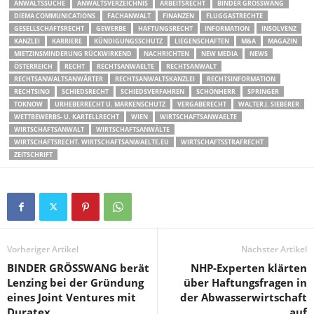
ANWALTSSUCHE
ANWALTSVERZEICHNIS
ARBEITSRECHT
BINDER GRÖSSWANG
DIEMA COMMUNICATIONS
FACHANWALT
FINANZEN
FLUGGASTRECHTE
GESELLSCHAFTSRECHT
GEWERBE
HAFTUNGSRECHT
INFORMATION
INSOLVENZ
KANZLEI
KARRIERE
KÜNDIGUNGSSCHUTZ
LIEGENSCHAFTEN
M&A
MAGAZIN
MIETZINSMINDERUNG RÜCKWIRKEND
NACHRICHTEN
NEW MEDIA
NEWS
ÖSTERREICH
RECHT
RECHTSANWAELTE
RECHTSANWALT
RECHTSANWALTSANWÄRTER
RECHTSANWALTSKANZLEI
RECHTSINFORMATION
RECHTSINO
SCHIEDSRECHT
SCHIEDSVERFAHREN
SCHÖNHERR
SPRINGER
TOKNOW
URHEBERRECHT U. MARKENSCHUTZ
VERGABERECHT
WALTER J. SIEBERER
WETTBEWERBS- U. KARTELLRECHT
WIEN
WIRTSCHAFTSANWAELTE
WIRTSCHAFTSANWALT
WIRTSCHAFTSANWÄLTE
WIRTSCHAFTSRECHT. WIRTSCHAFTSANWAELTE.EU
WIRTSCHAFTSSTRAFRECHT
ZEITSCHRIFT
Vorheriger Artikel
Nächster Artikel
BINDER GRÖSSWANG berät
NHP-Experten klärten
Lenzing bei der Gründung
über Haftungsfragen in
eines Joint Ventures mit
der Abwasserwirtschaft
Duratex
auf