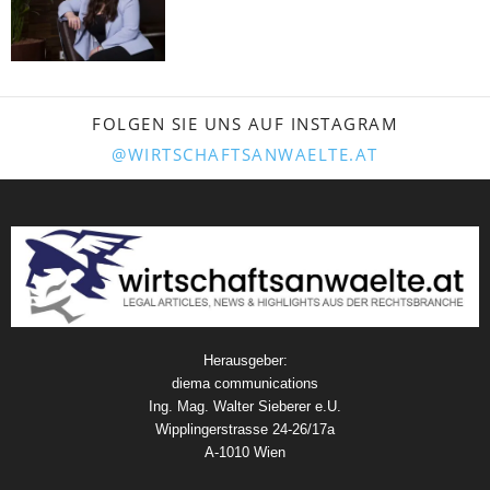
FOLGEN SIE UNS AUF INSTAGRAM
@WIRTSCHAFTSANWAELTE.AT
Herausgeber:
diema communications
Ing. Mag. Walter Sieberer e.U.
Wipplingerstrasse 24-26/17a
A-1010 Wien