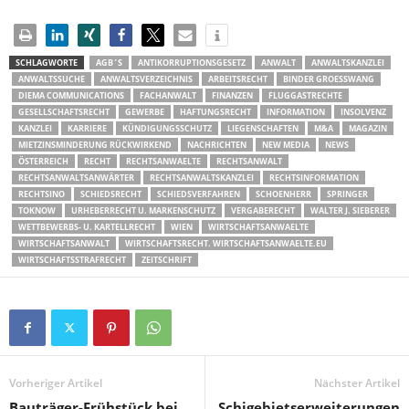
SCHLAGWORTE
AGB´S
ANTIKORRUPTIONSGESETZ
ANWALT
ANWALTSKANZLEI
ANWALTSSUCHE
ANWALTSVERZEICHNIS
ARBEITSRECHT
BINDER GROESSWANG
DIEMA COMMUNICATIONS
FACHANWALT
FINANZEN
FLUGGASTRECHTE
GESELLSCHAFTSRECHT
GEWERBE
HAFTUNGSRECHT
INFORMATION
INSOLVENZ
KANZLEI
KARRIERE
KÜNDIGUNGSSCHUTZ
LIEGENSCHAFTEN
M&A
MAGAZIN
MIETZINSMINDERUNG RÜCKWIRKEND
NACHRICHTEN
NEW MEDIA
NEWS
ÖSTERREICH
RECHT
RECHTSANWAELTE
RECHTSANWALT
RECHTSANWALTSANWÄRTER
RECHTSANWALTSKANZLEI
RECHTSINFORMATION
RECHTSINO
SCHIEDSRECHT
SCHIEDSVERFAHREN
SCHOENHERR
SPRINGER
TOKNOW
URHEBERRECHT U. MARKENSCHUTZ
VERGABERECHT
WALTER J. SIEBERER
WETTBEWERBS- U. KARTELLRECHT
WIEN
WIRTSCHAFTSANWAELTE
WIRTSCHAFTSANWALT
WIRTSCHAFTSRECHT. WIRTSCHAFTSANWAELTE.EU
WIRTSCHAFTSSTRAFRECHT
ZEITSCHRIFT
Vorheriger Artikel
Nächster Artikel
Bauträger-Frühstück bei
Schigebietserweiterungen