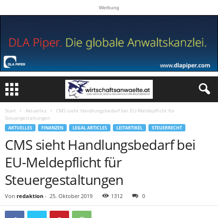
Werbung
Start
Aktuelles
CMS sieht Handlungsbedarf bei EU-Meldepflicht für
Steuergestaltungen
AKTUELLES
FINANZEN
LEGAL ARTICLES
LEITARTIKEL
STEUERRECHT
CMS sieht Handlungsbedarf bei
EU-Meldepflicht für
Steuergestaltungen
Von
redaktion
-
25. Oktober 2019
1312
0