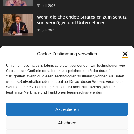
31. Juli 2026
Wenn die Ehe endet: Strategien zum Schutz
von Vermögen und Unternehmen
31. Juli 2026
Cookie-Zustimmung verwalten
BELIEBTE KATEGORIE
Um dir ein optimales Erlebnis zu bieten, verwenden wir Technologien wie
3003
Events & Success
Cookies, um Geräteinformationen zu speichern und/oder darauf
2067
zuzugreifen. Wenn du diesen Technologien zustimmst, können wir Daten
Breaking News
wie das Surfverhalten oder eindeutige IDs auf dieser Website verarbeiten.
1977
Aktuelles
Wenn du deine Zustimmung nicht erteilst oder zurückziehst, können
bestimmte Merkmale und Funktionen beeinträchtigt werden.
846
Featured Article
567
Karriere
Akzeptieren
302
Legal Articles
229
Leitartikel
Ablehnen