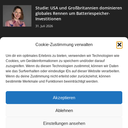
Studie: USA und Großbritannien dominieren
globales Rennen um Batteriespeicher-
Investitionen
31. Juli 2026
Cookie-Zustimmung verwalten
BELIEBTE KATEGORIE
Um dir ein optimales Erlebnis zu bieten, verwenden wir Technologien wie
3004
Events & Success
Cookies, um Geräteinformationen zu speichern und/oder darauf
2067
zuzugreifen. Wenn du diesen Technologien zustimmst, können wir Daten
Breaking News
wie das Surfverhalten oder eindeutige IDs auf dieser Website verarbeiten.
1978
Aktuelles
Wenn du deine Zustimmung nicht erteilst oder zurückziehst, können
bestimmte Merkmale und Funktionen beeinträchtigt werden.
846
Featured Article
567
Karriere
Akzeptieren
302
Legal Articles
229
Leitartikel
Ablehnen
Einstellungen ansehen