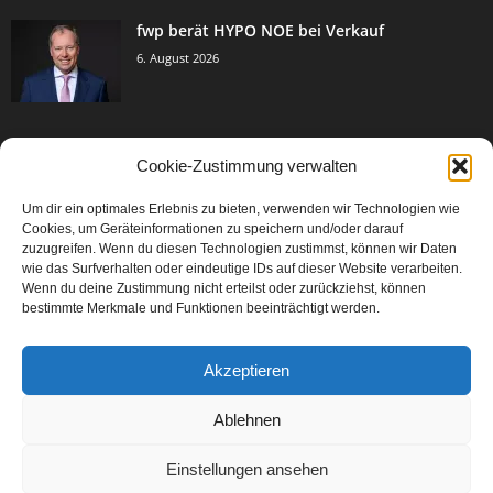
fwp berät HYPO NOE bei Verkauf
6. August 2026
Cookie-Zustimmung verwalten
BELIEBTE KATEGORIE
Um dir ein optimales Erlebnis zu bieten, verwenden wir Technologien wie
3005
Events & Success
Cookies, um Geräteinformationen zu speichern und/oder darauf
2067
zuzugreifen. Wenn du diesen Technologien zustimmst, können wir Daten
Breaking News
wie das Surfverhalten oder eindeutige IDs auf dieser Website verarbeiten.
1979
Aktuelles
Wenn du deine Zustimmung nicht erteilst oder zurückziehst, können
bestimmte Merkmale und Funktionen beeinträchtigt werden.
846
Featured Article
567
Karriere
Akzeptieren
302
Legal Articles
229
Leitartikel
Ablehnen
Einstellungen ansehen