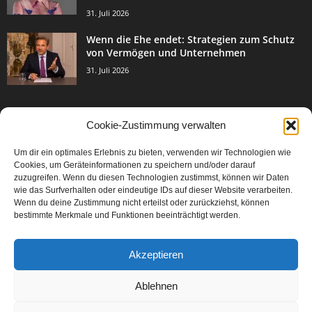
31. Juli 2026
Wenn die Ehe endet: Strategien zum Schutz
von Vermögen und Unternehmen
31. Juli 2026
Cookie-Zustimmung verwalten
BELIEBTE KATEGORIE
Um dir ein optimales Erlebnis zu bieten, verwenden wir Technologien wie
3003
Events & Success
Cookies, um Geräteinformationen zu speichern und/oder darauf
2067
zuzugreifen. Wenn du diesen Technologien zustimmst, können wir Daten
Breaking News
wie das Surfverhalten oder eindeutige IDs auf dieser Website verarbeiten.
1977
Aktuelles
Wenn du deine Zustimmung nicht erteilst oder zurückziehst, können
bestimmte Merkmale und Funktionen beeinträchtigt werden.
846
Featured Article
567
Karriere
Akzeptieren
302
Legal Articles
229
Leitartikel
Ablehnen