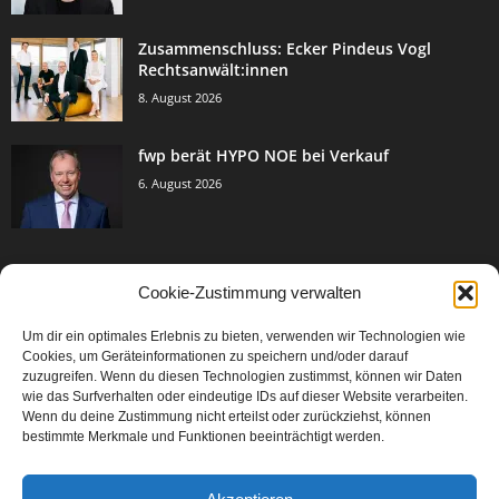
Zusammenschluss: Ecker Pindeus Vogl
Rechtsanwält:innen
8. August 2026
fwp berät HYPO NOE bei Verkauf
6. August 2026
Cookie-Zustimmung verwalten
BELIEBTE KATEGORIE
Um dir ein optimales Erlebnis zu bieten, verwenden wir Technologien wie
3005
Events & Success
Cookies, um Geräteinformationen zu speichern und/oder darauf
2067
zuzugreifen. Wenn du diesen Technologien zustimmst, können wir Daten
Breaking News
wie das Surfverhalten oder eindeutige IDs auf dieser Website verarbeiten.
1979
Aktuelles
Wenn du deine Zustimmung nicht erteilst oder zurückziehst, können
bestimmte Merkmale und Funktionen beeinträchtigt werden.
846
Featured Article
567
Karriere