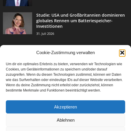
Studie: USA und Großbritannien dominieren
globales Rennen um Batteriespeicher-
Investitionen
31. Juli 2026
Cookie-Zustimmung verwalten
BELIEBTE KATEGORIE
Um dir ein optimales Erlebnis zu bieten, verwenden wir Technologien wie
3004
Events & Success
Cookies, um Geräteinformationen zu speichern und/oder darauf
2067
zuzugreifen. Wenn du diesen Technologien zustimmst, können wir Daten
Breaking News
wie das Surfverhalten oder eindeutige IDs auf dieser Website verarbeiten.
1978
Aktuelles
Wenn du deine Zustimmung nicht erteilst oder zurückziehst, können
bestimmte Merkmale und Funktionen beeinträchtigt werden.
846
Featured Article
567
Karriere
Akzeptieren
302
Legal Articles
229
Leitartikel
Ablehnen