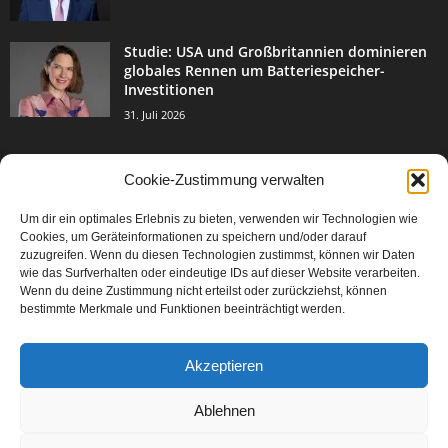
Studie: USA und Großbritannien dominieren
globales Rennen um Batteriespeicher-
Investitionen
31. Juli 2026
Cookie-Zustimmung verwalten
BELIEBTE KATEGORIE
Um dir ein optimales Erlebnis zu bieten, verwenden wir Technologien wie
3004
Events & Success
Cookies, um Geräteinformationen zu speichern und/oder darauf
2067
zuzugreifen. Wenn du diesen Technologien zustimmst, können wir Daten
Breaking News
wie das Surfverhalten oder eindeutige IDs auf dieser Website verarbeiten.
1978
Aktuelles
Wenn du deine Zustimmung nicht erteilst oder zurückziehst, können
bestimmte Merkmale und Funktionen beeinträchtigt werden.
846
Featured Article
567
Karriere
Akzeptieren
302
Legal Articles
229
Leitartikel
Ablehnen