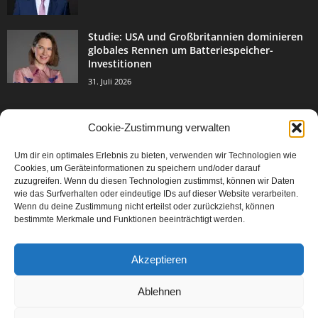
Studie: USA und Großbritannien dominieren
globales Rennen um Batteriespeicher-
Investitionen
31. Juli 2026
Cookie-Zustimmung verwalten
BELIEBTE KATEGORIE
Um dir ein optimales Erlebnis zu bieten, verwenden wir Technologien wie
3004
Events & Success
Cookies, um Geräteinformationen zu speichern und/oder darauf
2067
zuzugreifen. Wenn du diesen Technologien zustimmst, können wir Daten
Breaking News
wie das Surfverhalten oder eindeutige IDs auf dieser Website verarbeiten.
1978
Aktuelles
Wenn du deine Zustimmung nicht erteilst oder zurückziehst, können
bestimmte Merkmale und Funktionen beeinträchtigt werden.
846
Featured Article
567
Karriere
Akzeptieren
302
Legal Articles
229
Leitartikel
Ablehnen