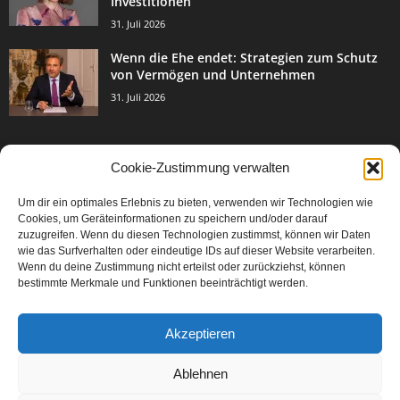
Investitionen
31. Juli 2026
Wenn die Ehe endet: Strategien zum Schutz
von Vermögen und Unternehmen
31. Juli 2026
Cookie-Zustimmung verwalten
BELIEBTE KATEGORIE
Um dir ein optimales Erlebnis zu bieten, verwenden wir Technologien wie
3003
Events & Success
Cookies, um Geräteinformationen zu speichern und/oder darauf
2067
zuzugreifen. Wenn du diesen Technologien zustimmst, können wir Daten
Breaking News
wie das Surfverhalten oder eindeutige IDs auf dieser Website verarbeiten.
1977
Aktuelles
Wenn du deine Zustimmung nicht erteilst oder zurückziehst, können
bestimmte Merkmale und Funktionen beeinträchtigt werden.
846
Featured Article
567
Karriere
Akzeptieren
302
Legal Articles
229
Leitartikel
Ablehnen