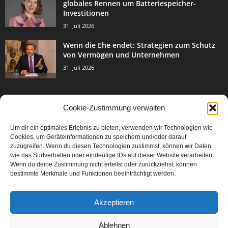
globales Rennen um Batteriespeicher-
Investitionen
31. Juli 2026
Wenn die Ehe endet: Strategien zum Schutz
von Vermögen und Unternehmen
31. Juli 2026
Cookie-Zustimmung verwalten
BELIEBTE KATEGORIE
Um dir ein optimales Erlebnis zu bieten, verwenden wir Technologien wie
3003
Events & Success
Cookies, um Geräteinformationen zu speichern und/oder darauf
2067
zuzugreifen. Wenn du diesen Technologien zustimmst, können wir Daten
Breaking News
wie das Surfverhalten oder eindeutige IDs auf dieser Website verarbeiten.
1977
Aktuelles
Wenn du deine Zustimmung nicht erteilst oder zurückziehst, können
bestimmte Merkmale und Funktionen beeinträchtigt werden.
846
Featured Article
567
Karriere
Akzeptieren
302
Legal Articles
229
Leitartikel
Ablehnen