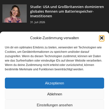
Studie: USA und Großbritannien dominieren
globales Rennen um Batteriespeicher-
Investitionen
31. Juli 2026
Cookie-Zustimmung verwalten
BELIEBTE KATEGORIE
Um dir ein optimales Erlebnis zu bieten, verwenden wir Technologien wie
3004
Events & Success
Cookies, um Geräteinformationen zu speichern und/oder darauf
2067
zuzugreifen. Wenn du diesen Technologien zustimmst, können wir Daten
Breaking News
wie das Surfverhalten oder eindeutige IDs auf dieser Website verarbeiten.
1978
Aktuelles
Wenn du deine Zustimmung nicht erteilst oder zurückziehst, können
bestimmte Merkmale und Funktionen beeinträchtigt werden.
846
Featured Article
567
Karriere
Akzeptieren
302
Legal Articles
229
Leitartikel
Ablehnen
Einstellungen ansehen