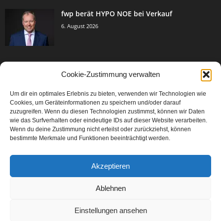
fwp berät HYPO NOE bei Verkauf
6. August 2026
Cookie-Zustimmung verwalten
BELIEBTE KATEGORIE
Um dir ein optimales Erlebnis zu bieten, verwenden wir Technologien wie
3005
Events & Success
Cookies, um Geräteinformationen zu speichern und/oder darauf
2067
zuzugreifen. Wenn du diesen Technologien zustimmst, können wir Daten
Breaking News
wie das Surfverhalten oder eindeutige IDs auf dieser Website verarbeiten.
1979
Aktuelles
Wenn du deine Zustimmung nicht erteilst oder zurückziehst, können
bestimmte Merkmale und Funktionen beeinträchtigt werden.
846
Featured Article
567
Karriere
Akzeptieren
302
Legal Articles
229
Leitartikel
Ablehnen
Einstellungen ansehen