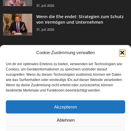
31. Juli 2026
Wenn die Ehe endet: Strategien zum Schutz
von Vermögen und Unternehmen
31. Juli 2026
Cookie-Zustimmung verwalten
BELIEBTE KATEGORIE
Um dir ein optimales Erlebnis zu bieten, verwenden wir Technologien wie
3003
Events & Success
Cookies, um Geräteinformationen zu speichern und/oder darauf
2067
zuzugreifen. Wenn du diesen Technologien zustimmst, können wir Daten
Breaking News
wie das Surfverhalten oder eindeutige IDs auf dieser Website verarbeiten.
1977
Aktuelles
Wenn du deine Zustimmung nicht erteilst oder zurückziehst, können
bestimmte Merkmale und Funktionen beeinträchtigt werden.
846
Featured Article
567
Karriere
Akzeptieren
302
Legal Articles
229
Leitartikel
Ablehnen