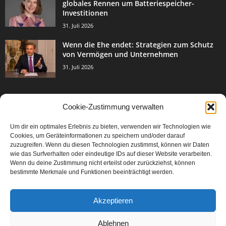
globales Rennen um Batteriespeicher-
Investitionen
31. Juli 2026
Wenn die Ehe endet: Strategien zum Schutz
von Vermögen und Unternehmen
31. Juli 2026
Cookie-Zustimmung verwalten
BELIEBTE KATEGORIE
Um dir ein optimales Erlebnis zu bieten, verwenden wir Technologien wie
3003
Events & Success
Cookies, um Geräteinformationen zu speichern und/oder darauf
2067
zuzugreifen. Wenn du diesen Technologien zustimmst, können wir Daten
Breaking News
wie das Surfverhalten oder eindeutige IDs auf dieser Website verarbeiten.
1977
Aktuelles
Wenn du deine Zustimmung nicht erteilst oder zurückziehst, können
bestimmte Merkmale und Funktionen beeinträchtigt werden.
846
Featured Article
567
Karriere
Akzeptieren
302
Legal Articles
229
Leitartikel
Ablehnen