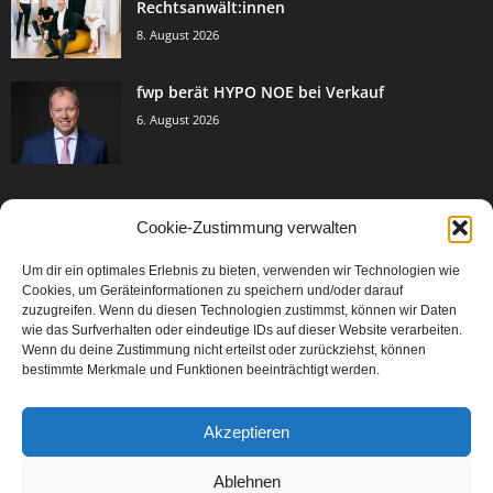
Rechtsanwält:innen
8. August 2026
fwp berät HYPO NOE bei Verkauf
6. August 2026
Cookie-Zustimmung verwalten
BELIEBTE KATEGORIE
Um dir ein optimales Erlebnis zu bieten, verwenden wir Technologien wie
3005
Events & Success
Cookies, um Geräteinformationen zu speichern und/oder darauf
2067
zuzugreifen. Wenn du diesen Technologien zustimmst, können wir Daten
Breaking News
wie das Surfverhalten oder eindeutige IDs auf dieser Website verarbeiten.
1979
Aktuelles
Wenn du deine Zustimmung nicht erteilst oder zurückziehst, können
bestimmte Merkmale und Funktionen beeinträchtigt werden.
846
Featured Article
567
Karriere
Akzeptieren
302
Legal Articles
229
Leitartikel
Ablehnen