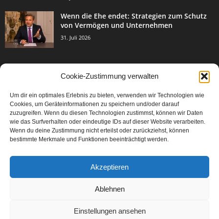
Wenn die Ehe endet: Strategien zum Schutz
von Vermögen und Unternehmen
31. Juli 2026
Cookie-Zustimmung verwalten
BELIEBTE KATEGORIE
Um dir ein optimales Erlebnis zu bieten, verwenden wir Technologien wie
3003
Events & Success
Cookies, um Geräteinformationen zu speichern und/oder darauf
2067
zuzugreifen. Wenn du diesen Technologien zustimmst, können wir Daten
Breaking News
wie das Surfverhalten oder eindeutige IDs auf dieser Website verarbeiten.
1977
Aktuelles
Wenn du deine Zustimmung nicht erteilst oder zurückziehst, können
bestimmte Merkmale und Funktionen beeinträchtigt werden.
846
Featured Article
567
Karriere
Akzeptieren
302
Legal Articles
229
Leitartikel
Ablehnen
Einstellungen ansehen