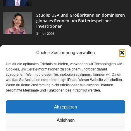
Studie: USA und Großbritannien dominieren
globales Rennen um Batteriespeicher-
Investitionen
31. Juli 2026
Cookie-Zustimmung verwalten
BELIEBTE KATEGORIE
Um dir ein optimales Erlebnis zu bieten, verwenden wir Technologien wie
3004
Events & Success
Cookies, um Geräteinformationen zu speichern und/oder darauf
2067
zuzugreifen. Wenn du diesen Technologien zustimmst, können wir Daten
Breaking News
wie das Surfverhalten oder eindeutige IDs auf dieser Website verarbeiten.
1978
Aktuelles
Wenn du deine Zustimmung nicht erteilst oder zurückziehst, können
bestimmte Merkmale und Funktionen beeinträchtigt werden.
846
Featured Article
567
Karriere
Akzeptieren
302
Legal Articles
229
Leitartikel
Ablehnen