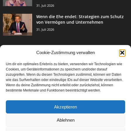
31. Juli 2026
Wenn die Ehe endet: Strategien zum Schutz
von Vermögen und Unternehmen
31. Juli 2026
Cookie-Zustimmung verwalten
BELIEBTE KATEGORIE
Um dir ein optimales Erlebnis zu bieten, verwenden wir Technologien wie
3003
Events & Success
Cookies, um Geräteinformationen zu speichern und/oder darauf
2067
zuzugreifen. Wenn du diesen Technologien zustimmst, können wir Daten
Breaking News
wie das Surfverhalten oder eindeutige IDs auf dieser Website verarbeiten.
1977
Aktuelles
Wenn du deine Zustimmung nicht erteilst oder zurückziehst, können
bestimmte Merkmale und Funktionen beeinträchtigt werden.
846
Featured Article
567
Karriere
Akzeptieren
302
Legal Articles
229
Leitartikel
Ablehnen