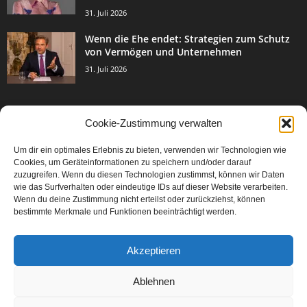
31. Juli 2026
Wenn die Ehe endet: Strategien zum Schutz
von Vermögen und Unternehmen
31. Juli 2026
Cookie-Zustimmung verwalten
BELIEBTE KATEGORIE
Um dir ein optimales Erlebnis zu bieten, verwenden wir Technologien wie
3003
Events & Success
Cookies, um Geräteinformationen zu speichern und/oder darauf
2067
zuzugreifen. Wenn du diesen Technologien zustimmst, können wir Daten
Breaking News
wie das Surfverhalten oder eindeutige IDs auf dieser Website verarbeiten.
1977
Aktuelles
Wenn du deine Zustimmung nicht erteilst oder zurückziehst, können
bestimmte Merkmale und Funktionen beeinträchtigt werden.
846
Featured Article
567
Karriere
Akzeptieren
302
Legal Articles
229
Leitartikel
Ablehnen