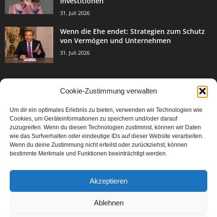
Investitionen
31. Juli 2026
Wenn die Ehe endet: Strategien zum Schutz
von Vermögen und Unternehmen
31. Juli 2026
Cookie-Zustimmung verwalten
BELIEBTE KATEGORIE
Um dir ein optimales Erlebnis zu bieten, verwenden wir Technologien wie
3003
Events & Success
Cookies, um Geräteinformationen zu speichern und/oder darauf
2067
zuzugreifen. Wenn du diesen Technologien zustimmst, können wir Daten
Breaking News
wie das Surfverhalten oder eindeutige IDs auf dieser Website verarbeiten.
1977
Aktuelles
Wenn du deine Zustimmung nicht erteilst oder zurückziehst, können
bestimmte Merkmale und Funktionen beeinträchtigt werden.
846
Featured Article
567
Karriere
Akzeptieren
302
Legal Articles
229
Leitartikel
Ablehnen