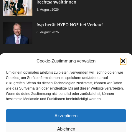
Rechtsanwält:innen
8. August 2026
fwp berät HYPO NOE bei Verkauf
6. August 2026
Cookie-Zustimmung verwalten
BELIEBTE KATEGORIE
Um dir ein optimales Erlebnis zu bieten, verwenden wir Technologien wie
3005
Events & Success
Cookies, um Geräteinformationen zu speichern und/oder darauf
2067
zuzugreifen. Wenn du diesen Technologien zustimmst, können wir Daten
Breaking News
wie das Surfverhalten oder eindeutige IDs auf dieser Website verarbeiten.
1979
Aktuelles
Wenn du deine Zustimmung nicht erteilst oder zurückziehst, können
bestimmte Merkmale und Funktionen beeinträchtigt werden.
846
Featured Article
567
Karriere
Akzeptieren
302
Legal Articles
229
Leitartikel
Ablehnen