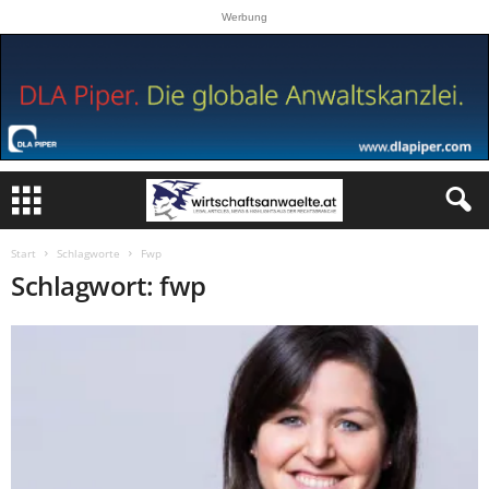
Werbung
Start
Schlagworte
Fwp
Schlagwort: fwp