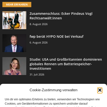
MEHR ERFAHREN
Zusammenschluss: Ecker Pindeus Vogl
Rechtsanwält:innen
8. August 2026
fwp berät HYPO NOE bei Verkauf
6. August 2026
Studie: USA und Großbritannien dominieren
globales Rennen um Batteriespeicher-
Investitionen
31. Juli 2026
Cookie-Zustimmung verwalten
BELIEBTE KATEGORIE
Um dir ein optimales Erlebnis zu bieten, verwenden wir Technologien wie
3004
Events & Success
Cookies, um Geräteinformationen zu speichern und/oder darauf