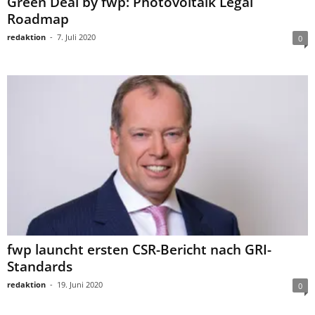
Green Deal by fwp: Photovoltaik Legal
Roadmap
redaktion
-
7. Juli 2020
0
fwp launcht ersten CSR-Bericht nach GRI-
Standards
redaktion
-
19. Juni 2020
0