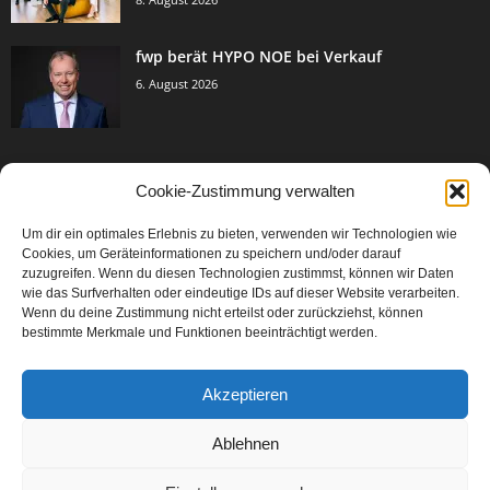
fwp berät HYPO NOE bei Verkauf
6. August 2026
Cookie-Zustimmung verwalten
BELIEBTE KATEGORIE
Um dir ein optimales Erlebnis zu bieten, verwenden wir Technologien wie
3005
Events & Success
Cookies, um Geräteinformationen zu speichern und/oder darauf
2067
zuzugreifen. Wenn du diesen Technologien zustimmst, können wir Daten
Breaking News
wie das Surfverhalten oder eindeutige IDs auf dieser Website verarbeiten.
1979
Aktuelles
Wenn du deine Zustimmung nicht erteilst oder zurückziehst, können
bestimmte Merkmale und Funktionen beeinträchtigt werden.
846
Featured Article
567
Karriere
Akzeptieren
302
Legal Articles
229
Leitartikel
Ablehnen