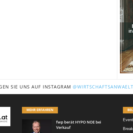
GEN SIE UNS AUF INSTAGRAM
@WIRTSCHAFTSANWAELT
MEHR ERFAHREN
BEL
Event
fwp berät HYPO NOE bei
Verkauf
Break