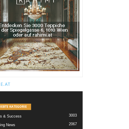
E.AT
IEBTE KATEGORIE
3003
s & Success
2067
ing News